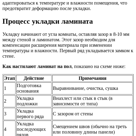
адаптироваться к температуре и влажности помещения, что
предотвратит деформацию после укладки.
Процесс укладки ламината
Укладку начинают от угла комнаты, оставляя зазор в 8-10 мм
между стеной и ламинатом. Этот зазор необходим для
компенсации расширения материала при изменении
температуры и влажности. Первый ряд укладывается замком к
стене.
Как настилают ламинат на пол
, показано на схеме ниже:
Этап
Действие
Примечания
Подготовка
1
Выравнивание, очистка, сушка
основания
Укладка
Внахлест или стык в стык (в
2
подложки
зависимости от типа)
Укладка
3
С зазором от стены
первого ряда
Укладка
Смещением швов (обычно на треть
4
последующих
или половину длины панели)
рядов