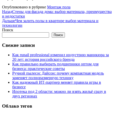
Опубликовано в рубрике
Монтаж пола
Назад
Стены для фасада дома: выбор материала, преимущества
и недостатки
Дальше
Чем залить полы в квартире выбор материала и
технологии
Поиск
Поиск
Свежие записи
Как runail professional изменил индустрию маникюра за
20 лет: история российского бренда
Как правильно выбирать подшипники оптом для
бизнеса: практические советы
Ручной пылесос Дайсон: почему компактная модель
заменяет полноразмерную технику
Как надежный ИТ-партнер меняет правила игры в
бизнесе
Ипотека под 2 области: можно ли взять жильё сразу в
двух регионах
Облако тегов