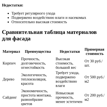
Недостатки:
Требует регулярного ухода
Подвержено воздействию влаги и насекомых
Относительно высокая стоимость
Сравнительная таблица материалов
для фасада
Примерная
Материал
Преимущества
Недостатки
стоимость
Прочность,
Высокая
От 30 руб./
Кирпич
долговечность,
стоимость,
шт.
огнестойкость
большой вес
Требует ухода,
Экологичность,
подвержено
От 500 руб./
Дерево
теплоизоляция,
воздействию
м2
красота
влаги
Экономичность,
Невысокая
простота монтажа,
От 200 руб./
Сайдинг
прочность,
разнообразие
м2
менее эстетичен
цветов