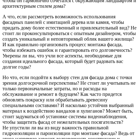
чтобы он гармонично сочетался с окружающим ландшафтом и
архитектурным стилем дома?
А что, если рассмотреть возможность использования
фасадных панелей с имитацией дерева или камня, чтобы
придать дому более естественный и привлекательный вид? Не
стоит ли проконсультироваться с опытным дизайнером, чтобы
создать уникальный и неповторимый облик вашего жилища?
И как правильно организовать процесс монтажа фасада,
чтобы избежать ошибок и гарантировать его долговечность?
Уверены ли вы, что учли все аспекты, необходимые для
создания идеального фасада, который будет радовать вас
долгие годы?
Но что, если подойти к выбору стен для фасада дома с точки
зрения долгосрочной перспективы? Не стоит ли учитывать не
только первоначальные затраты, но и расходы на
обслуживание и ремонт в будущем? Как часто придется
обновлять покраску или обрабатывать древесину
специальными составами? И насколько устойчив выбранный
материал к воздействию вандалов и хулиганов? Может быть,
стоит задуматься об установке системы видеонаблюдения,
чтобы защитить фасад от нежелательных посягательств?
Не упустили ли вы из виду важность правильной
гидроизоляции и пароизоляции при монтаже фасада? Ведь от
этого напрямую зависит долговечность конструкции и