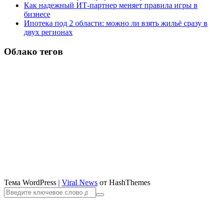
Как надежный ИТ-партнер меняет правила игры в
бизнесе
Ипотека под 2 области: можно ли взять жильё сразу в
двух регионах
Облако тегов
Тема WordPress
|
Viral News
от HashThemes