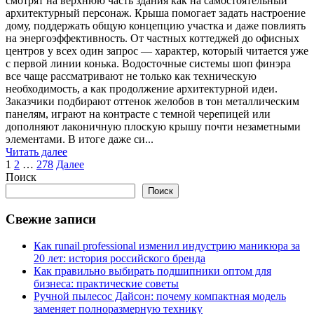
смотрят на верхнюю часть здания как на самостоятельный
архитектурный персонаж. Крыша помогает задать настроение
дому, поддержать общую концепцию участка и даже повлиять
на энергоэффективность. От частных коттеджей до офисных
центров у всех один запрос — характер, который читается уже
с первой линии конька. Водосточные системы шоп финэра
все чаще рассматривают не только как техническую
необходимость, а как продолжение архитектурной идеи.
Заказчики подбирают оттенок желобов в тон металлическим
панелям, играют на контрасте с темной черепицей или
дополняют лаконичную плоскую крышу почти незаметными
элементами. В итоге даже си...
Читать далее
Пагинация
1
2
…
278
Далее
Поиск
записей
Поиск
Свежие записи
Как runail professional изменил индустрию маникюра за
20 лет: история российского бренда
Как правильно выбирать подшипники оптом для
бизнеса: практические советы
Ручной пылесос Дайсон: почему компактная модель
заменяет полноразмерную технику