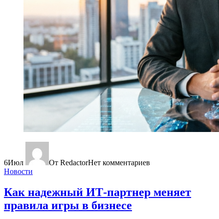
6
Июл
От Redactor
Нет комментариев
Новости
Как надежный ИТ-партнер меняет
правила игры в бизнесе