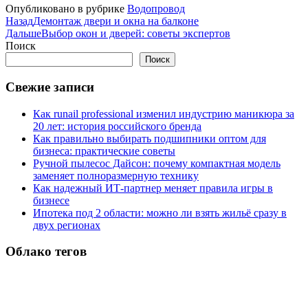
Опубликовано в рубрике
Водопровод
Назад
Демонтаж двери и окна на балконе
Дальше
Выбор окон и дверей: советы экспертов
Поиск
Поиск
Свежие записи
Как runail professional изменил индустрию маникюра за
20 лет: история российского бренда
Как правильно выбирать подшипники оптом для
бизнеса: практические советы
Ручной пылесос Дайсон: почему компактная модель
заменяет полноразмерную технику
Как надежный ИТ-партнер меняет правила игры в
бизнесе
Ипотека под 2 области: можно ли взять жильё сразу в
двух регионах
Облако тегов