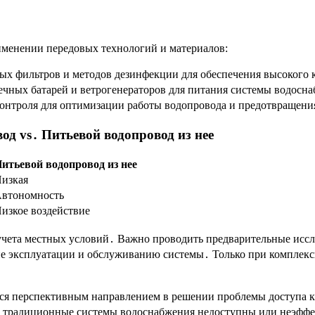
именении передовых технологий и материалов:
х фильтров и методов дезинфекции для обеспечения высокого к
чных батарей и ветрогенераторов для питания системы водосн
онтроля для оптимизации работы водопровода и предотвращени
д vs․ Питьевой водопровод из нее
итьевой водопровод из нее
изкая
втономность
изкое воздействие
учета местных условий․ Важно проводить предварительные иссл
ие эксплуатации и обслуживанию системы․ Только при комплек
ся перспективным направлением в решении проблемы доступа к 
де традиционные системы водоснабжения недоступны или неэффе