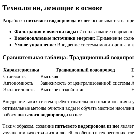
Технологии, лежащие в основе
Разработка
питьевого водопровода из нее
основывается на пр
Фильтрация и очистка воды:
Использование современны
Возобновляемые источники энергии:
Применение солне
Умное управление:
Внедрение системы мониторинга и к
Сравнительная таблица: Традиционный водопрово
Характеристика
Традиционный водопровод
П
Стоимость
Высокая
Н
Автономность
Зависимость от централизованной системы
А
Экологичность
Высокое воздействие
Н
Внедрение таких систем требует тщательного планирования и 
оптимальные методы очистки воды и обучать местное населен
работу
питьевого водопровода из нее
․
Таким образом, создание
питьевого водопровода из нее
являет
улучшении качества жизни людей, особенно в тех регионах, г