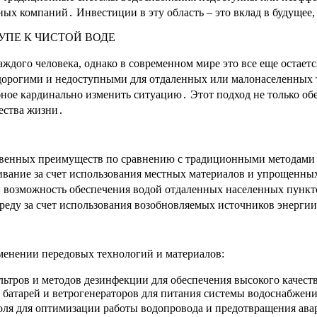
ых компаний․ Инвестиции в эту область – это вклад в будущее,
УПЕ К ЧИСТОЙ ВОДЕ
аждого человека, однако в современном мире это все еще остае
орогими и недоступными для отдаленных или малонаселенных т
ное кардинально изменить ситуацию․ Этот подход не только обе
ества жизни․
ственных преимуществ по сравнению с традиционными методами
ивание за счет использования местных материалов и упрощенны
и возможность обеспечения водой отдаленных населенных пункт
еду за счет использования возобновляемых источников энергии
именении передовых технологий и материалов:
ьтров и методов дезинфекции для обеспечения высокого качест
батарей и ветрогенераторов для питания системы водоснабжени
оля для оптимизации работы водопровода и предотвращения ав