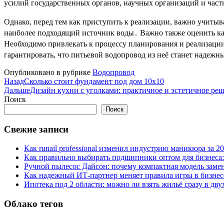
усилий государственных органов, научных организаций и частн
Однако, перед тем как приступить к реализации, важно учиты
наиболее подходящий источник воды․ Важно также оценить ка
Необходимо привлекать к процессу планирования и реализации
гарантировать, что питьевой водопровод из неё станет наде
Опубликовано в рубрике
Водопровод
Назад
Сколько стоит фундамент под дом 10х10
Дальше
Дизайн кухни с уголками: практичное и эстетичное ре
Поиск
Поиск
Свежие записи
Как runail professional изменил индустрию маникюра за 2
Как правильно выбирать подшипники оптом для бизнеса:
Ручной пылесос Дайсон: почему компактная модель заме
Как надежный ИТ-партнер меняет правила игры в бизнес
Ипотека под 2 области: можно ли взять жильё сразу в дву
Облако тегов