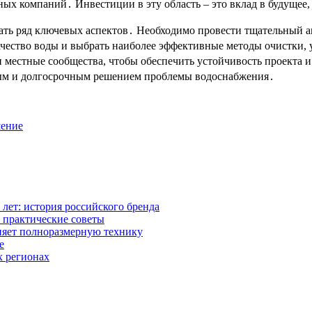
ых компаний․ Инвестиции в эту область – это вклад в будущее,
вать ряд ключевых аспектов․ Необходимо провести тщательный а
чество воды и выбрать наиболее эффективные методы очистки, 
 местные сообщества, чтобы обеспечить устойчивость проекта и
жным и долгосрочным решением проблемы водоснабжения․
шение
0 лет: история российского бренда
 практические советы
няет полноразмерную технику
е
х регионах