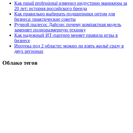
Как runail professional изменил индустрию маникюра за
20 лет: история российского бренда
Как правильно выбирать подшипники оптом для
бизнеса: практические советы
Ручной пылесос Дайсон: почему компактная модель
заменяет полноразмерную технику
Как надежный ИТ-партнер меняет правила игры в
бизнесе
Ипотека под 2 области: можно ли взять жильё сразу в
двух регионах
Облако тегов