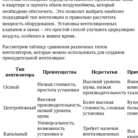
в квартире и оценить объем воздухообмена, который
необходимо обеспечить․ Это позволит выбрать наиболее
подходящий тип вентиляции и правильно рассчитать
мощность оборудования․ Установка вентиляционных
клапанов в окнах – это простой способ улучшить циркуляцию
воздуха, особенно в зимнее время․
Рассмотрим таблицу сравнения различных типов
вентиляторов, которые можно использовать для создания
принудительной вентиляции:
Тип
Преимущества
Недостатки
При
вентилятора
Высокий уровень
Ван
Низкая стоимость,
Осевой
шума, низкая
комн
простота установки
производительность
туал
Высокая
Более высокая
Кухн
производительность,
Центробежный
стоимость, сложная
боль
низкий уровень
установка
поме
шума
Универсальность,
возможность
Требует наличия
Вся
Канальный
установки в
вентиляционных
квар