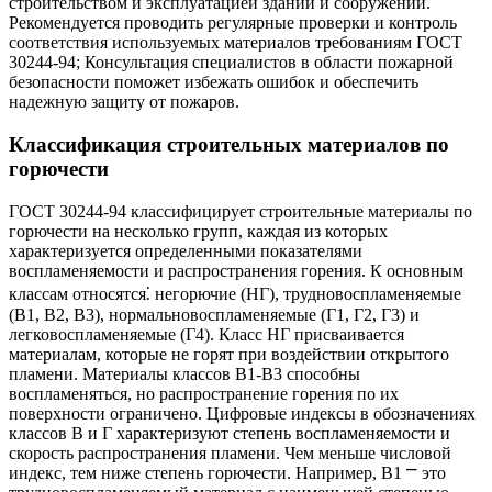
строительством и эксплуатацией зданий и сооружений.
Рекомендуется проводить регулярные проверки и контроль
соответствия используемых материалов требованиям ГОСТ
30244-94; Консультация специалистов в области пожарной
безопасности поможет избежать ошибок и обеспечить
надежную защиту от пожаров.
Классификация строительных материалов по
горючести
ГОСТ 30244-94 классифицирует строительные материалы по
горючести на несколько групп, каждая из которых
характеризуется определенными показателями
воспламеняемости и распространения горения. К основным
классам относятся⁚ негорючие (НГ), трудновоспламеняемые
(В1, В2, В3), нормальновоспламеняемые (Г1, Г2, Г3) и
легковоспламеняемые (Г4). Класс НГ присваивается
материалам, которые не горят при воздействии открытого
пламени. Материалы классов В1-В3 способны
воспламеняться, но распространение горения по их
поверхности ограничено. Цифровые индексы в обозначениях
классов В и Г характеризуют степень воспламеняемости и
скорость распространения пламени. Чем меньше числовой
индекс, тем ниже степень горючести. Например, В1 ⎻ это