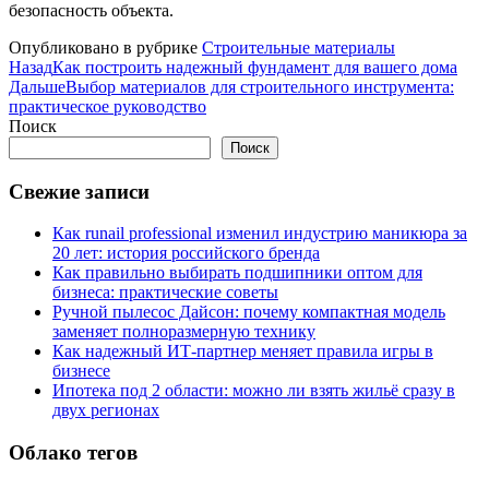
безопасность объекта.
Опубликовано в рубрике
Строительные материалы
Назад
Как построить надежный фундамент для вашего дома
Дальше
Выбор материалов для строительного инструмента:
практическое руководство
Поиск
Поиск
Свежие записи
Как runail professional изменил индустрию маникюра за
20 лет: история российского бренда
Как правильно выбирать подшипники оптом для
бизнеса: практические советы
Ручной пылесос Дайсон: почему компактная модель
заменяет полноразмерную технику
Как надежный ИТ-партнер меняет правила игры в
бизнесе
Ипотека под 2 области: можно ли взять жильё сразу в
двух регионах
Облако тегов