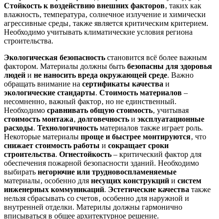
Стойкость к воздействию внешних факторов
‚ таких как
влажность‚ температура‚ солнечное излучение и химически
агрессивные среды‚ также является критическим критерием.
Необходимо учитывать климатические условия региона
строительства.
Экологическая безопасность
становится всё более важным
фактором. Материалы должны быть
безопасны для здоровья
людей
и
не наносить вреда окружающей среде
. Важно
обращать внимание на
сертификаты качества
и
экологические стандарты
.
Стоимость материалов
–
несомненно‚ важный фактор‚ но не единственный.
Необходимо
сравнивать общую стоимость
‚ учитывая
стоимость монтажа
‚
долговечность
и
эксплуатационные
расходы
.
Технологичность
материалов также играет роль.
Некоторые материалы
проще и быстрее монтируются
‚ что
снижает стоимость работы
и
сокращает сроки
строительства
.
Огнестойкость
– критический фактор для
обеспечения пожарной безопасности зданий. Необходимо
выбирать
негорючие или трудновоспламеняемые
материалы‚ особенно для
несущих конструкций
и
систем
инженерных коммуникаций
.
Эстетические качества
также
нельзя сбрасывать со счетов‚ особенно для наружной и
внутренней отделки. Материлы должны гармонично
вписываться в общее архитектурное решение.