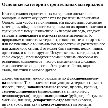
Основные категории строительных материалов
Классификация строительных материалов достаточно
обширна и может осуществлятся по различным признакам.
Однако‚ для удобства понимания‚ мы рассмотрим основные
категории‚ объединяющие материалы по их происхождению и
функциональному назначению. В первую очередь‚ следует
выделить
природные
и
искусственные
материалы. К
природным относятся материалы‚ извлеченные из недр земли
или полученные с минимальной обработкой из растительного
или животного сырья. Это может быть камень‚ песок‚ глина‚
древесина‚ и многие другие. Искусственные материалы‚ в
свою очередь‚ производятся промышленным способом из
различных компонентов‚ часто с применением сложных
технологических процессов. Это цемент‚ бетон‚ кирпич‚
сталь‚ пластики и многое другое.
Далее‚ материалы можно разделить по
функциональному
назначению
. Так‚ выделяют
связующие
материалы (цемент‚
известь‚ гипс)‚
заполнительные
(песок‚ щебень‚ гравий)‚
теплоизоляционные
(минеральная вата‚ пенопласт‚
пенополиуретан)‚
гидроизоляционные
(рубероид‚ битумные
мастики‚ пленки)‚
декоративно-отделочные
(краски‚
штукатурки‚ плитка) и
конструкционные
материалы‚