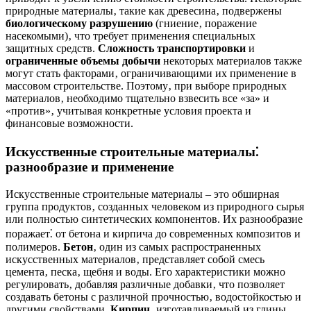
природные материалы‚ такие как древесина‚ подвержены
биологическому разрушению
(гниение‚ поражение
насекомыми)‚ что требует применения специальных
защитных средств.
Сложность транспортировки
и
ограниченные объемы добычи
некоторых материалов также
могут стать факторами‚ ограничивающими их применение в
массовом строительстве. Поэтому‚ при выборе природных
материалов‚ необходимо тщательно взвесить все «за» и
«против»‚ учитывая конкретные условия проекта и
финансовые возможности.
Искусственные строительные материалы⁚
разнообразие и применение
Искусственные строительные материалы – это обширная
группа продуктов‚ созданных человеком из природного сырья
или полностью синтетических компонентов. Их разнообразие
поражает⁚ от бетона и кирпича до современных композитов и
полимеров.
Бетон
‚ один из самых распространенных
искусственных материалов‚ представляет собой смесь
цемента‚ песка‚ щебня и воды. Его характеристики можно
регулировать‚ добавляя различные добавки‚ что позволяет
создавать бетоны с различной прочностью‚ водостойкостью и
другими свойствами.
Кирпич
‚ изготавливаемый из глины