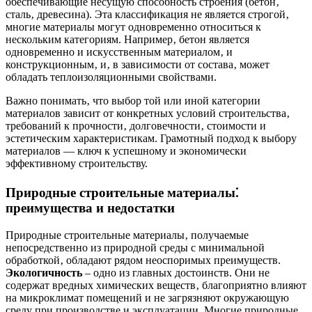
обеспечивающие несущую способность строения (бетон‚
сталь‚ древесина). Эта классификация не является строгой‚
многие материалы могут одновременно относиться к
нескольким категориям. Например‚ бетон является
одновременно и искусственным материалом‚ и
конструкционным‚ и‚ в зависимости от состава‚ может
обладать теплоизоляционными свойствами.
Важно понимать‚ что выбор той или иной категории
материалов зависит от конкретных условий строительства‚
требований к прочности‚ долговечности‚ стоимости и
эстетическим характеристикам. Грамотный подход к выбору
материалов — ключ к успешному и экономически
эффективному строительству.
Природные строительные материалы⁚
преимущества и недостатки
Природные строительные материалы‚ получаемые
непосредственно из природной среды с минимальной
обработкой‚ обладают рядом неоспоримых преимуществ.
Экологичность
– одно из главных достоинств. Они не
содержат вредных химических веществ‚ благоприятно влияют
на микроклимат помещений и не загрязняют окружающую
среду при производстве и эксплуатации. Многие природные