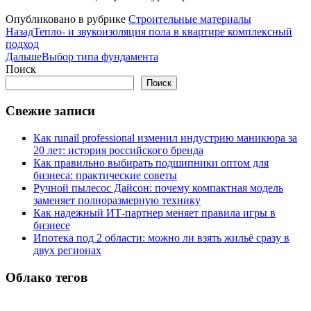
Опубликовано в рубрике
Строительные материалы
Назад
Тепло- и звукоизоляция пола в квартире комплексный
подход
Дальше
Выбор типа фундамента
Поиск
Поиск
Свежие записи
Как runail professional изменил индустрию маникюра за
20 лет: история российского бренда
Как правильно выбирать подшипники оптом для
бизнеса: практические советы
Ручной пылесос Дайсон: почему компактная модель
заменяет полноразмерную технику
Как надежный ИТ-партнер меняет правила игры в
бизнесе
Ипотека под 2 области: можно ли взять жильё сразу в
двух регионах
Облако тегов