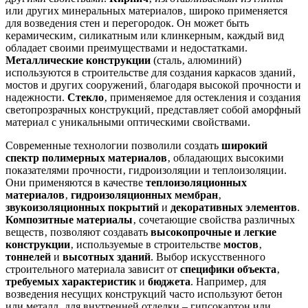
или других минеральных материалов‚ широко применяется
для возведения стен и перегородок. Он может быть
керамическим‚ силикатным или клинкерным‚ каждый вид
обладает своими преимуществами и недостатками.
Металлические конструкции
(сталь‚ алюминий)
используются в строительстве для создания каркасов зданий‚
мостов и других сооружений‚ благодаря высокой прочности и
надежности.
Стекло
‚ применяемое для остекления и создания
светопрозрачных конструкций‚ представляет собой аморфный
материал с уникальными оптическими свойствами.
Современные технологии позволили создать
широкий
спектр полимерных материалов
‚ обладающих высокими
показателями прочности‚ гидроизоляции и теплоизоляции.
Они применяются в качестве
теплоизоляционных
материалов
‚
гидроизоляционных мембран
‚
звукоизоляционных покрытий
и
декоративных элементов
.
Композитные материалы
‚ сочетающие свойства различных
веществ‚ позволяют создавать
высокопрочные и легкие
конструкции
‚ используемые в строительстве
мостов
‚
тоннелей
и
высотных зданий
. Выбор искусственного
строительного материала зависит от
специфики объекта
‚
требуемых характеристик
и
бюджета
. Например‚ для
возведения несущих конструкций часто используют бетон
или металл‚ для внутренней отделки – гипсокартон или