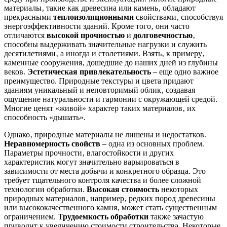
материалы‚ такие как древесина или камень‚ обладают
прекрасными
теплоизоляционными
свойствами‚ способствуя
энергоэффективности зданий. Кроме того‚ они часто
отличаются
высокой прочностью
и
долговечностью
‚
способны выдерживать значительные нагрузки и служить
десятилетиями‚ а иногда и столетиями. Взять‚ к примеру‚
каменные сооружения‚ дошедшие до наших дней из глубины
веков.
Эстетическая привлекательность
– еще одно важное
преимущество. Природные текстуры и цвета придают
зданиям уникальный и неповторимый облик‚ создавая
ощущение натуральности и гармонии с окружающей средой.
Многие ценят «живой» характер таких материалов‚ их
способность «дышать».
Однако‚ природные материалы не лишены и недостатков.
Неравномерность свойств
– одна из основных проблем.
Параметры прочности‚ влагостойкости и других
характеристик могут значительно варьироваться в
зависимости от места добычи и конкретного образца. Это
требует тщательного контроля качества и более сложной
технологии обработки.
Высокая стоимость
некоторых
природных материалов‚ например‚ редких пород древесины
или высококачественного камня‚ может стать существенным
ограничением.
Трудоемкость обработки
также зачастую
приводит к увеличению стоимости строительства. Некоторые