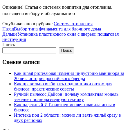
Описание⁚ Статья о системах подпитки для отопления,
посвящена выбору и обслуживанию․
Опубликовано в рубрике
Система отопления
Назад
Выбор типа фундамента для блочного дома
Дальше
Установка пластикового окна с дверью: пошаговая
инструкция
Поиск
Поиск
Свежие записи
Как runail professional изменил индустрию маникюра за
20 лет: история российского бренда
Как правильно выбирать подшипники оптом для
бизнеса: практические советы
Ручной пылесос Дайсон: почему компактная модель
заменяет полноразмерную технику
Как надежный ИТ-партнер меняет правила игры в
бизнесе
Ипотека под 2 области: можно ли взять жильё сразу в
двух регионах