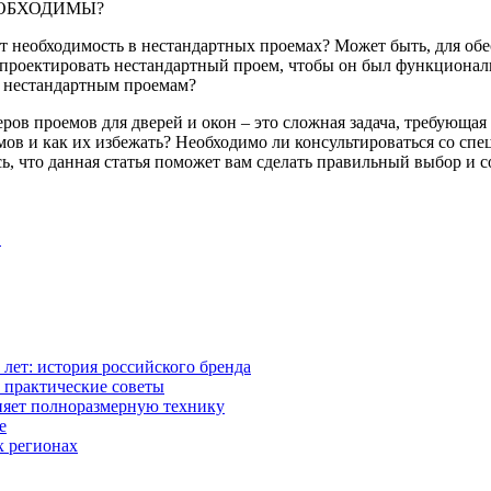
ЕОБХОДИМЫ?
ает необходимость в нестандартных проемах? Может быть, для о
спроектировать нестандартный проем, чтобы он был функционал
к нестандартным проемам?
еров проемов для дверей и окон – это сложная задача, требующа
ов и как их избежать? Необходимо ли консультироваться со сп
ь, что данная статья поможет вам сделать правильный выбор и 
в
0 лет: история российского бренда
 практические советы
няет полноразмерную технику
е
х регионах