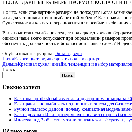
НЕСТАНДАРТНЫЕ РАЗМЕРЫ ПРОЕМОВ: КОГДА ОНИ Н
Но что, если стандартные размеры не подходят? Когда возник
или для установки крупногабаритной мебели? Как правильно 
Существуют ли какие-то ограничения или особые требования 
В заключительном абзаце следует подчеркнуть, что выбор разм
ошибки чаще всего допускают при определении размеров проем
обеспечить долговечность и безопасность вашего дома? Надеюс
Опубликовано в рубрике
Окна и двери
Назад
Какого цвета лучше делать пол в квартире
Дальше
Красивая кухня: дизайн, тенденции и выбор материало
Поиск
Поиск
Свежие записи
Как runail professional изменил индустрию маникюра за 2
Как правильно выбирать подшипники оптом для бизнеса:
Ручной пылесос Дайсон: почему компактная модель заме
Как надежный ИТ-партнер меняет правила игры в бизнес
Ипотека под 2 области: можно ли взять жильё сразу в дву
Облако тегов