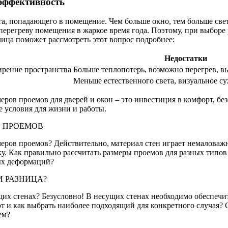
оэффективность
та, попадающего в помещение. Чем больше окно, тем больше свет
перегреву помещения в жаркое время года. Поэтому, при выборе
ица поможет рассмотреть этот вопрос подробнее:
Недостатки
ирение пространства
Больше теплопотерь, возможно перегрев, в
Меньше естественного света, визуальное с
еров проемов для дверей и окон – это инвестиция в комфорт, бе
 условия для жизни и работы.
Е ПРОЕМОВ
азмеров проемов? Действительно, материал стен играет немалова
. Как правильно рассчитать размеры проемов для разных типов 
ых деформаций?
И РАЗНИЦА?
их стенах? Безусловно! В несущих стенах необходимо обеспечи
 и как выбрать наиболее подходящий для конкретного случая? С
ем?