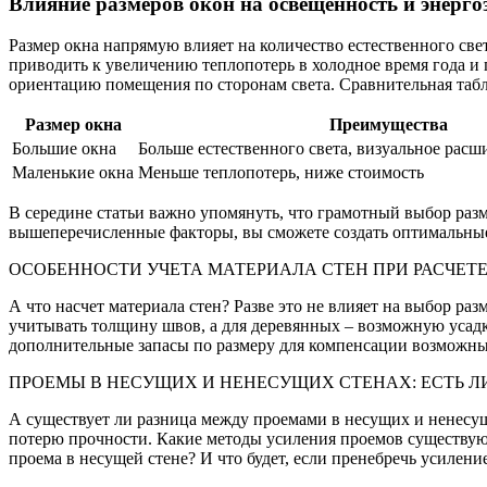
Влияние размеров окон на освещенность и энерг
Размер окна напрямую влияет на количество естественного све
приводить к увеличению теплопотерь в холодное время года и 
ориентацию помещения по сторонам света. Сравнительная табл
Размер окна
Преимущества
Большие окна
Больше естественного света, визуальное расш
Маленькие окна
Меньше теплопотерь, ниже стоимость
В середине статьи важно упомянуть, что грамотный выбор разм
вышеперечисленные факторы, вы сможете создать оптимальные
ОСОБЕННОСТИ УЧЕТА МАТЕРИАЛА СТЕН ПРИ РАСЧЕТ
А что насчет материала стен? Разве это не влияет на выбор р
учитывать толщину швов, а для деревянных – возможную усадку
дополнительные запасы по размеру для компенсации возможн
ПРОЕМЫ В НЕСУЩИХ И НЕНЕСУЩИХ СТЕНАХ: ЕСТЬ Л
А существует ли разница между проемами в несущих и ненесущ
потерю прочности. Какие методы усиления проемов существуют
проема в несущей стене? И что будет, если пренебречь усилени