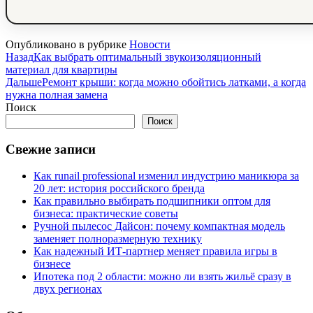
Опубликовано в рубрике
Новости
Назад
Как выбрать оптимальный звукоизоляционный
материал для квартиры
Дальше
Ремонт крыши: когда можно обойтись латками, а когда
нужна полная замена
Поиск
Поиск
Свежие записи
Как runail professional изменил индустрию маникюра за
20 лет: история российского бренда
Как правильно выбирать подшипники оптом для
бизнеса: практические советы
Ручной пылесос Дайсон: почему компактная модель
заменяет полноразмерную технику
Как надежный ИТ-партнер меняет правила игры в
бизнесе
Ипотека под 2 области: можно ли взять жильё сразу в
двух регионах