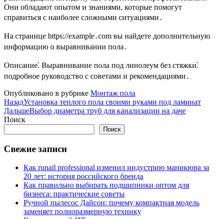
Они обладают опытом и знаниями, которые помогут
справиться с наиболее сложными ситуациями․
На странице https://example․com вы найдете дополнительную
информацию о выравнивании пола․
Описание⁚ Выравнивание пола под линолеум без стяжки⁚
подробное руководство с советами и рекомендациями․
Опубликовано в рубрике
Монтаж пола
Назад
Установка теплого пола своими руками под ламинат
Дальше
Выбор диаметра труб для канализации на даче
Поиск
Поиск
Свежие записи
Как runail professional изменил индустрию маникюра за
20 лет: история российского бренда
Как правильно выбирать подшипники оптом для
бизнеса: практические советы
Ручной пылесос Дайсон: почему компактная модель
заменяет полноразмерную технику