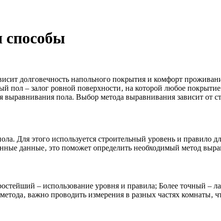
и способы
ависит долговечность напольного покрытия и комфорт проживан
 пол – залог ровной поверхности‚ на которой любое покрытие бу
 выравнивания пола. Выбор метода выравнивания зависит от ст
ола. Для этого используется строительный уровень и правило дл
енные данные‚ это поможет определить необходимый метод выра
ростейший – использование уровня и правила; Более точный – л
метода‚ важно проводить измерения в разных частях комнаты‚ ч