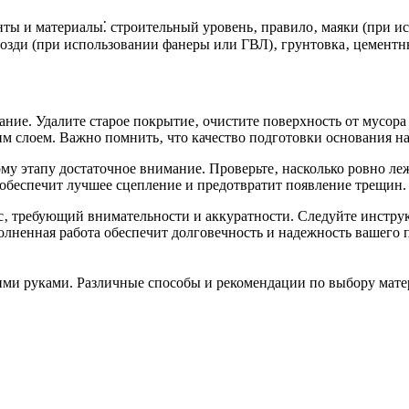
ы и материалы⁚ строительный уровень‚ правило‚ маяки (при исп
озди (при использовании фанеры или ГВЛ)‚ грунтовка‚ цементн
ние. Удалите старое покрытие‚ очистите поверхность от мусора
 слоем. Важно помнить‚ что качество подготовки основания на
ому этапу достаточное внимание. Проверьте‚ насколько ровно ле
а обеспечит лучшее сцепление и предотвратит появление трещин.
с‚ требующий внимательности и аккуратности. Следуйте инструк
лненная работа обеспечит долговечность и надежность вашего п
ими руками. Различные способы и рекомендации по выбору мате