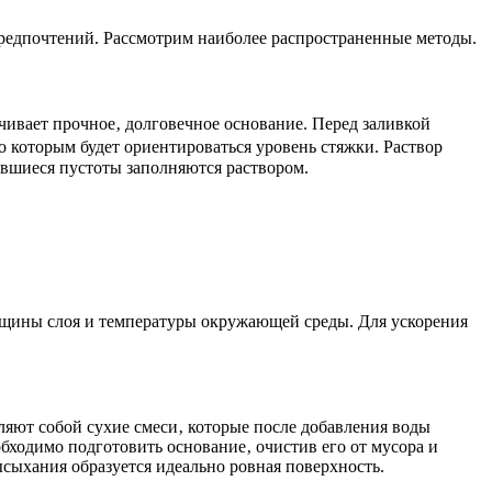
предпочтений. Рассмотрим наиболее распространенные методы.
чивает прочное‚ долговечное основание. Перед заливкой
о которым будет ориентироваться уровень стяжки. Раствор
авшиеся пустоты заполняются раствором.
толщины слоя и температуры окружающей среды. Для ускорения
яют собой сухие смеси‚ которые после добавления воды
бходимо подготовить основание‚ очистив его от мусора и
ысыхания образуется идеально ровная поверхность.