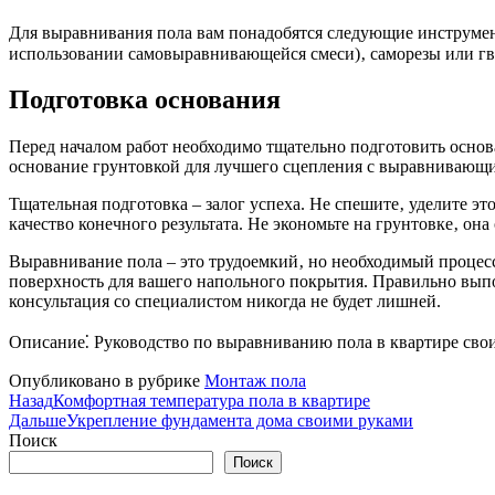
Для выравнивания пола вам понадобятся следующие инструмент
использовании самовыравнивающейся смеси)‚ саморезы или гв
Подготовка основания
Перед началом работ необходимо тщательно подготовить основа
основание грунтовкой для лучшего сцепления с выравнивающим
Тщательная подготовка – залог успеха. Не спешите‚ уделите эт
качество конечного результата. Не экономьте на грунтовке‚ он
Выравнивание пола – это трудоемкий‚ но необходимый процес
поверхность для вашего напольного покрытия. Правильно выпо
консультация со специалистом никогда не будет лишней.
Описание⁚ Руководство по выравниванию пола в квартире сво
Опубликовано в рубрике
Монтаж пола
Назад
Комфортная температура пола в квартире
Дальше
Укрепление фундамента дома своими руками
Поиск
Поиск