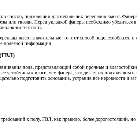
ой способ‚ подходящий для небольших перепадов высот. Фанера
зы или гвозди. Перед укладкой фанеры необходимо убедиться в
оволокнистых плит.
перепады высот значительные‚ то этот способ нецелесообразен 
ьше полезной информации.
(ГВЛ)
равнивания пола‚ представляющий собой прочные и влагостойки
олее устойчивы к влаге‚ чем фанера‚ что делает их подходящим
ательно подготовить основание‚ устранив все неровности и заг
требований к полу. ГВЛ‚ как правило‚ более дорогостоящий‚ но