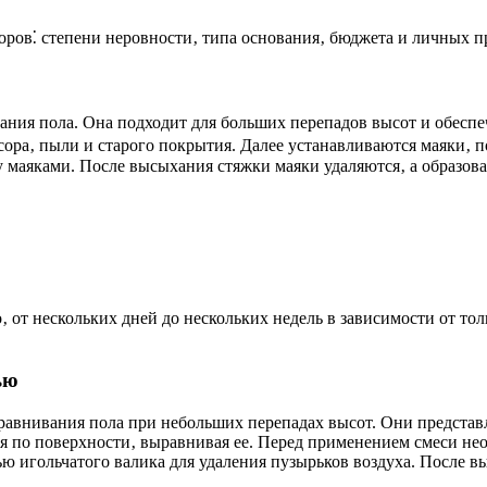
оров⁚ степени неровности‚ типа основания‚ бюджета и личных 
ния пола. Она подходит для больших перепадов высот и обеспе
сора‚ пыли и старого покрытия. Далее устанавливаются маяки‚ п
у маяками. После высыхания стяжки маяки удаляются‚ а образов
о‚ от нескольких дней до нескольких недель в зависимости от 
ью
внивания пола при небольших перепадах высот. Они представл
я по поверхности‚ выравнивая ее. Перед применением смеси нео
ью игольчатого валика для удаления пузырьков воздуха. После в