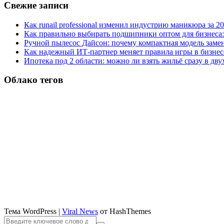
Свежие записи
Как runail professional изменил индустрию маникюра за 2
Как правильно выбирать подшипники оптом для бизнеса:
Ручной пылесос Дайсон: почему компактная модель заме
Как надежный ИТ-партнер меняет правила игры в бизнес
Ипотека под 2 области: можно ли взять жильё сразу в дву
Облако тегов
Тема WordPress
|
Viral News
от HashThemes