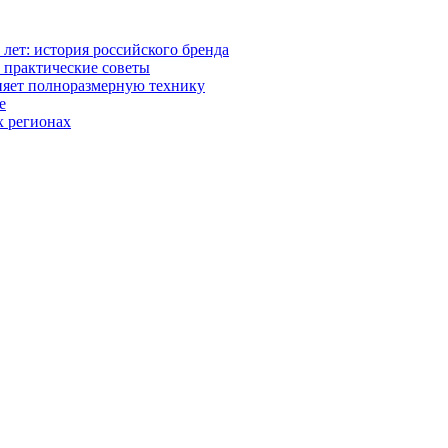
0 лет: история российского бренда
 практические советы
няет полноразмерную технику
е
х регионах