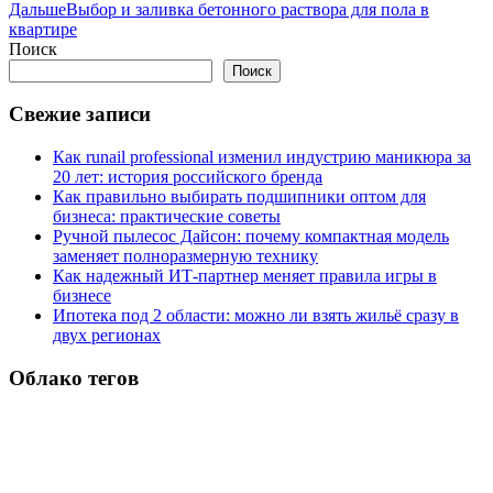
Дальше
Выбор и заливка бетонного раствора для пола в
квартире
Поиск
Поиск
Свежие записи
Как runail professional изменил индустрию маникюра за
20 лет: история российского бренда
Как правильно выбирать подшипники оптом для
бизнеса: практические советы
Ручной пылесос Дайсон: почему компактная модель
заменяет полноразмерную технику
Как надежный ИТ-партнер меняет правила игры в
бизнесе
Ипотека под 2 области: можно ли взять жильё сразу в
двух регионах
Облако тегов