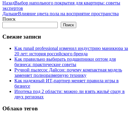
Назад
Выбор напольного покрытия для квартиры: советы
экспертов
Дальше
Влияние цвета пола на восприятие пространства
Поиск
Поиск
Свежие записи
Как runail professional изменил индустрию маникюра за
20 лет: история российского бренда
Как правильно выбирать подшипники оптом для
бизнеса: практические советы
Ручной пылесос Дайсон: почему компактная модель
заменяет полноразмерную технику
Как надежный ИТ-партнер меняет правила игры в
бизнесе
Ипотека под 2 области: можно ли взять жильё сразу в
двух регионах
Облако тегов