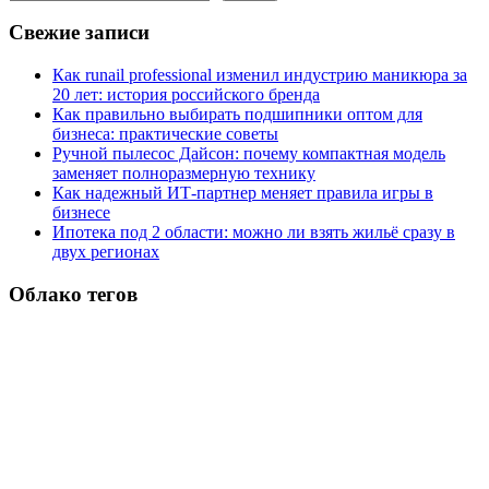
Свежие записи
Как runail professional изменил индустрию маникюра за
20 лет: история российского бренда
Как правильно выбирать подшипники оптом для
бизнеса: практические советы
Ручной пылесос Дайсон: почему компактная модель
заменяет полноразмерную технику
Как надежный ИТ-партнер меняет правила игры в
бизнесе
Ипотека под 2 области: можно ли взять жильё сразу в
двух регионах
Облако тегов