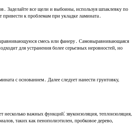
ов․ Заделайте все щели и выбоины, используя шпаклевку по
т привести к проблемам при укладке ламината․
мовыравнивающуюся смесь или фанеру․ Самовыравнивающаяся
дходит для устранения более серьезных неровностей, но
ината с основанием․ Далее следует нанести грунтовку,
․
 несколько важных функций⁚ звукоизоляция, теплоизоляция,
алов, таких как пенополиэтилен, пробковое дерево,