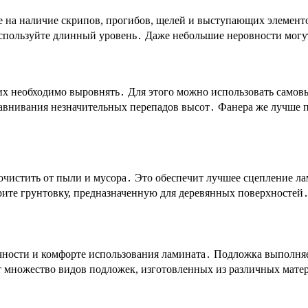
е на наличие скрипов, прогибов, щелей и выступающих элемент
 используйте длинный уровень․ Даже небольшие неровности могу
, их необходимо выровнять․ Для этого можно использовать са
авнивания незначительных перепадов высот․ Фанера же лучше по
чистить от пыли и мусора․ Это обеспечит лучшее сцепление лам
рите грунтовку, предназначенную для деревянных поверхностей
ности и комфорте использования ламината․ Подложка выполняет
множество видов подложек, изготовленных из различных матери