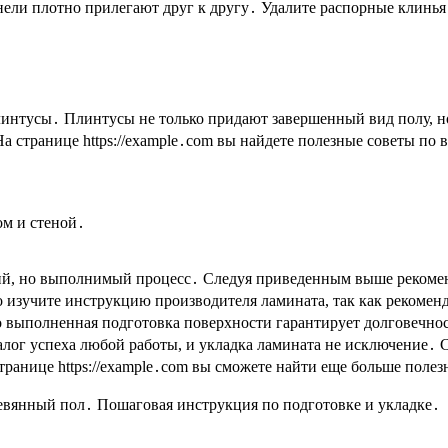
анели плотно прилегают друг к другу․ Удалите распорные клинь
линтусы․ Плинтусы не только придают завершенный вид полу, н
 странице https://example․com вы найдете полезные советы по 
ом и стеной․
кий, но выполнимый процесс․ Следуя приведенным выше рекомен
 изучите инструкцию производителя ламината, так как рекоменд
о выполненная подготовка поверхности гарантирует долговечнос
залог успеха любой работы, и укладка ламината не исключение․
 странице https://example․com вы сможете найти еще больше пол
евянный пол․ Пошаговая инструкция по подготовке и укладке․