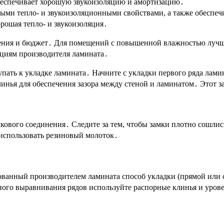
еспечивает хорошую звукоизоляцию и амортизацию․
чными тепло- и звукоизоляционными свойствами, а также обесп
орошая тепло- и звукоизоляция․
ния и бюджет․ Для помещений с повышенной влажностью лучше
ациям производителя ламината․
ать к укладке ламината․ Начните с укладки первого ряда лами
инья для обеспечения зазора между стеной и ламинатом․ Этот 
ового соединения․ Следите за тем, чтобы замки плотно сошлис
использовать резиновый молоток․
ованный производителем ламината способ укладки (прямой или
ного выравнивания рядов используйте распорные клинья и уров