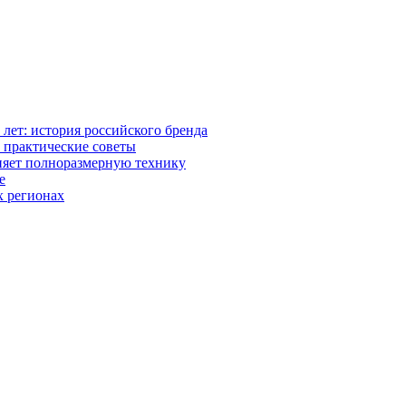
0 лет: история российского бренда
 практические советы
няет полноразмерную технику
е
х регионах