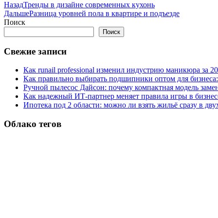
Назад
Тренды в дизайне современных кухонь
Дальше
Разница уровней пола в квартире и подъезде
Поиск
Поиск
Свежие записи
Как runail professional изменил индустрию маникюра за 2
Как правильно выбирать подшипники оптом для бизнеса:
Ручной пылесос Дайсон: почему компактная модель заме
Как надежный ИТ-партнер меняет правила игры в бизнес
Ипотека под 2 области: можно ли взять жильё сразу в дву
Облако тегов