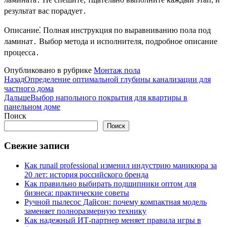
результат вас порадует․
Описание⁚ Полная инструкция по выравниванию пола под
ламинат․ Выбор метода и исполнителя, подробное описание
процесса․
Опубликовано в рубрике
Монтаж пола
Назад
Определение оптимальной глубины канализации для
частного дома
Дальше
Выбор напольного покрытия для квартиры в
панельном доме
Поиск
Поиск
Свежие записи
Как runail professional изменил индустрию маникюра за
20 лет: история российского бренда
Как правильно выбирать подшипники оптом для
бизнеса: практические советы
Ручной пылесос Дайсон: почему компактная модель
заменяет полноразмерную технику
Как надежный ИТ-партнер меняет правила игры в