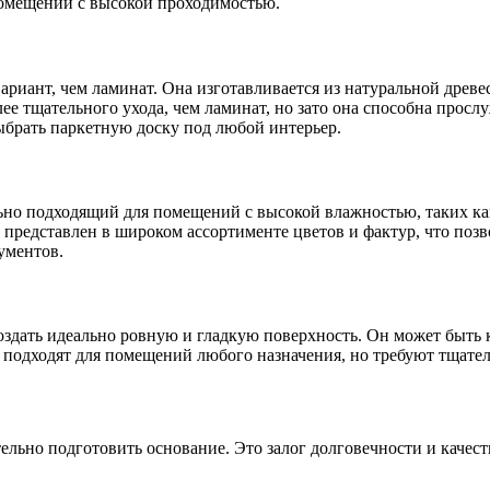
помещений с высокой проходимостью.
 вариант, чем ламинат. Она изготавливается из натуральной древ
е тщательного ухода, чем ламинат, но зато она способна прослу
ыбрать паркетную доску под любой интерьер.
ьно подходящий для помещений с высокой влажностью, таких как
редставлен в широком ассортименте цветов и фактур, что позво
ументов.
создать идеально ровную и гладкую поверхность. Он может быть
 подходят для помещений любого назначения, но требуют тщате
ьно подготовить основание. Это залог долговечности и качеств