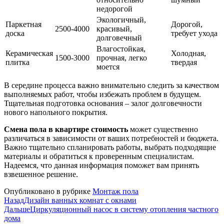
недорогой
Экологичный,
Паркетная
Дорогой,
2500-4000
красивый,
доска
требует ухода
долговечный
Влагостойкая,
Керамическая
Холодная,
1500-3000
прочная, легко
плитка
твердая
моется
В середине процесса важно внимательно следить за качеством
выполняемых работ, чтобы избежать проблем в будущем.
Тщательная подготовка основания – залог долговечности
нового напольного покрытия.
Смена пола в квартире стоимость
может существенно
различаться в зависимости от ваших потребностей и бюджета.
Важно тщательно спланировать работы, выбрать подходящие
материалы и обратиться к проверенным специалистам.
Надеемся, что данная информация поможет вам принять
взвешенное решение.
Опубликовано в рубрике
Монтаж пола
Назад
Дизайн ванных комнат с окнами
Дальше
Циркуляционный насос в систему отопления частного
дома