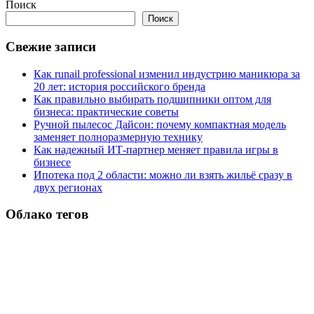
Поиск
Поиск
Свежие записи
Как runail professional изменил индустрию маникюра за
20 лет: история российского бренда
Как правильно выбирать подшипники оптом для
бизнеса: практические советы
Ручной пылесос Дайсон: почему компактная модель
заменяет полноразмерную технику
Как надежный ИТ-партнер меняет правила игры в
бизнесе
Ипотека под 2 области: можно ли взять жильё сразу в
двух регионах
Облако тегов