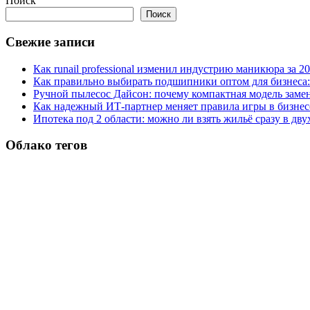
Поиск
Поиск
Свежие записи
Как runail professional изменил индустрию маникюра за 2
Как правильно выбирать подшипники оптом для бизнеса:
Ручной пылесос Дайсон: почему компактная модель заме
Как надежный ИТ-партнер меняет правила игры в бизнес
Ипотека под 2 области: можно ли взять жильё сразу в дву
Облако тегов