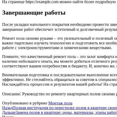
На странице https://example.com можно найти более подробну
Завершающие работы
После укладки напольного покрытия необходимо провести заве
завершение работ обеспечит эстетичный и долговечный результ
Ремонт пола своими руками – это увлекательный и полезный оп
важно тщательно изучить технологию и подготовить все необх
работе с электроинструментами и химическими веществами.
Помните, что качественный ремонт пола – это залог комфорта и
наличии небольшого опыта, вы можете добиться отличного рез
соответствуют вашим потребностям и бюджету. И, конечно же, 
Внимательная подготовка и последовательное выполнение всех 
эффективно. Не стесняйтесь обращаться за советом к специали
Наслаждайтесь процессом и результатом вашей работы! На стра
Описание⁚ Руководство по ремонту квартирных полов своими 
Опубликовано в рубрике
Монтаж пола
Назад
Полная инструкция по перестилке полов в квартире сво
Дальше
Замена полов в квартире: цены, материалы, этапы работ