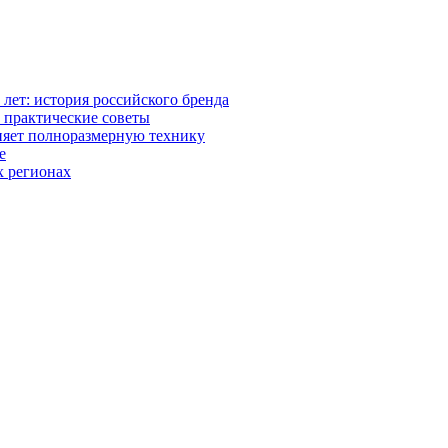
0 лет: история российского бренда
 практические советы
няет полноразмерную технику
е
х регионах