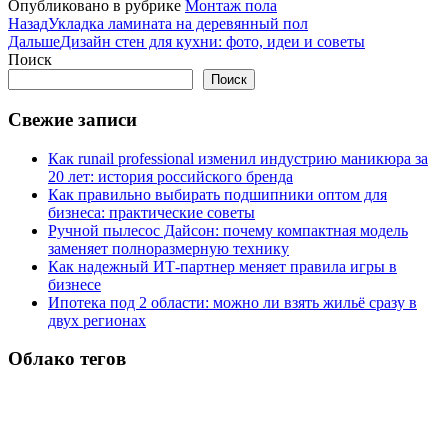
Опубликовано в рубрике
Монтаж пола
Назад
Укладка ламината на деревянный пол
Дальше
Дизайн стен для кухни: фото, идеи и советы
Поиск
Поиск
Свежие записи
Как runail professional изменил индустрию маникюра за
20 лет: история российского бренда
Как правильно выбирать подшипники оптом для
бизнеса: практические советы
Ручной пылесос Дайсон: почему компактная модель
заменяет полноразмерную технику
Как надежный ИТ-партнер меняет правила игры в
бизнесе
Ипотека под 2 области: можно ли взять жильё сразу в
двух регионах
Облако тегов