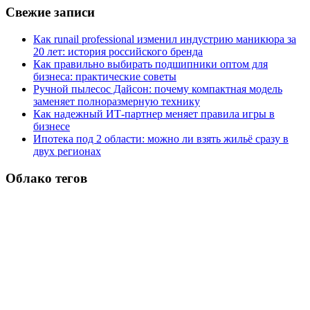
Свежие записи
Как runail professional изменил индустрию маникюра за
20 лет: история российского бренда
Как правильно выбирать подшипники оптом для
бизнеса: практические советы
Ручной пылесос Дайсон: почему компактная модель
заменяет полноразмерную технику
Как надежный ИТ-партнер меняет правила игры в
бизнесе
Ипотека под 2 области: можно ли взять жильё сразу в
двух регионах
Облако тегов