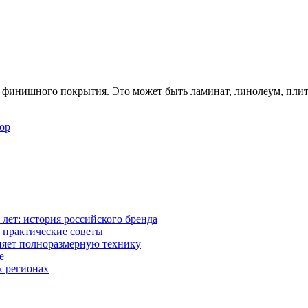
 финишного покрытия. Это может быть ламинат, линолеум, плит
бор
0 лет: история российского бренда
 практические советы
няет полноразмерную технику
е
х регионах