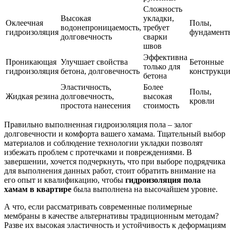
Сложность
Высокая
укладки,
Оклеечная
Полы,
водонепроницаемость,
требует
гидроизоляция
фундамент
долговечность
сварки
швов
Эффективна
Проникающая
Улучшает свойства
Бетонные
только для
гидроизоляция
бетона, долговечность
конструкц
бетона
Эластичность,
Более
Полы,
Жидкая резина
долговечность,
высокая
кровли
простота нанесения
стоимость
Правильно выполненная гидроизоляция пола – залог
долговечности и комфорта вашего хамама. Тщательный выбор
материалов и соблюдение технологии укладки позволят
избежать проблем с протечками и повреждениями. В
завершении, хочется подчеркнуть, что при выборе подрядчика
для выполнения данных работ, стоит обратить внимание на
его опыт и квалификацию, чтобы
гидроизоляция пола
хамам в квартире
была выполнена на высочайшем уровне.
А что, если рассматривать современные полимерные
мембраны в качестве альтернативы традиционным методам?
Разве их высокая эластичность и устойчивость к деформациям