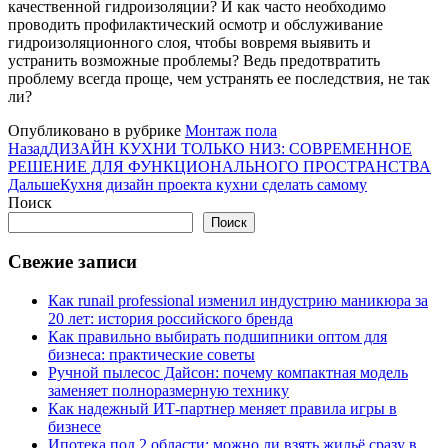
качественной гидроизоляции? И как часто необходимо
проводить профилактический осмотр и обслуживание
гидроизоляционного слоя, чтобы вовремя выявить и
устранить возможные проблемы? Ведь предотвратить
проблему всегда проще, чем устранять ее последствия, не так
ли?
Опубликовано в рубрике
Монтаж пола
Назад
ДИЗАЙН КУХНИ ТОЛЬКО НИЗ: СОВРЕМЕННОЕ
РЕШЕНИЕ ДЛЯ ФУНКЦИОНАЛЬНОГО ПРОСТРАНСТВА
Дальше
Кухня дизайн проекта кухни сделать самому
Поиск
Поиск
Свежие записи
Как runail professional изменил индустрию маникюра за
20 лет: история российского бренда
Как правильно выбирать подшипники оптом для
бизнеса: практические советы
Ручной пылесос Дайсон: почему компактная модель
заменяет полноразмерную технику
Как надежный ИТ-партнер меняет правила игры в
бизнесе
Ипотека под 2 области: можно ли взять жильё сразу в