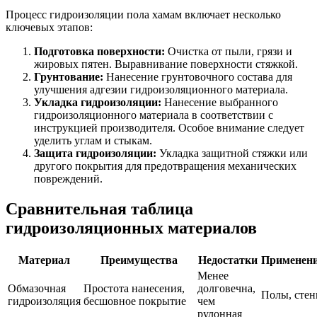
Процесс гидроизоляции пола хамам включает несколько
ключевых этапов:
Подготовка поверхности:
Очистка от пыли, грязи и
жировых пятен. Выравнивание поверхности стяжкой.
Грунтование:
Нанесение грунтовочного состава для
улучшения адгезии гидроизоляционного материала.
Укладка гидроизоляции:
Нанесение выбранного
гидроизоляционного материала в соответствии с
инструкцией производителя. Особое внимание следует
уделить углам и стыкам.
Защита гидроизоляции:
Укладка защитной стяжки или
другого покрытия для предотвращения механических
повреждений.
Сравнительная таблица
гидроизоляционных материалов
Материал
Преимущества
Недостатки
Применен
Менее
Обмазочная
Простота нанесения,
долговечна,
Полы, сте
гидроизоляция
бесшовное покрытие
чем
рулонная