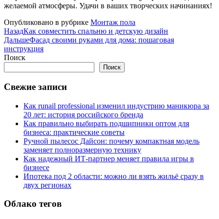
желаемой атмосферы. Удачи в ваших творческих начинаниях!
Опубликовано в рубрике
Монтаж пола
Назад
Как совместить спальню и детскую дизайн
Дальше
Фасад своими руками для дома: пошаговая
инструкция
Поиск
Поиск
Свежие записи
Как runail professional изменил индустрию маникюра за
20 лет: история российского бренда
Как правильно выбирать подшипники оптом для
бизнеса: практические советы
Ручной пылесос Дайсон: почему компактная модель
заменяет полноразмерную технику
Как надежный ИТ-партнер меняет правила игры в
бизнесе
Ипотека под 2 области: можно ли взять жильё сразу в
двух регионах
Облако тегов