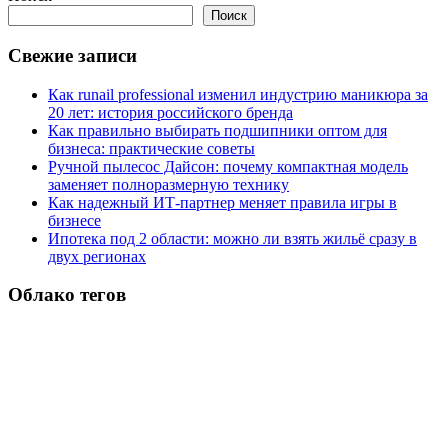
Поиск
Свежие записи
Как runail professional изменил индустрию маникюра за
20 лет: история российского бренда
Как правильно выбирать подшипники оптом для
бизнеса: практические советы
Ручной пылесос Дайсон: почему компактная модель
заменяет полноразмерную технику
Как надежный ИТ-партнер меняет правила игры в
бизнесе
Ипотека под 2 области: можно ли взять жильё сразу в
двух регионах
Облако тегов