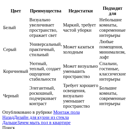
Подходит
Цвет
Преимущества
Недостатки
для
Визуально
Небольшие
увеличивает
Маркий, требует
комнаты,
Белый
пространство,
частой уборки
современные
отражает свет
интерьеры
Любые
Универсальный,
Может казаться
помещения,
Серый
практичный,
холодным
минимализм,
стильный
лофт
Уютный,
Спальни,
Может визуально
теплый, создает
гостиные,
Коричневый
уменьшить
ощущение
классические
пространство
стабильности
интерьеры
Требует хорошего
Элегантный,
Большие
освещения,
роскошный,
комнаты,
Черный
визуально
подчеркивает
современные
уменьшает
контраст
интерьеры
пространство
Опубликовано в рубрике
Монтаж пола
Назад
Дизайн для кухни из стекла
Дальше
Зачем мыть пол в квартире
Поиск