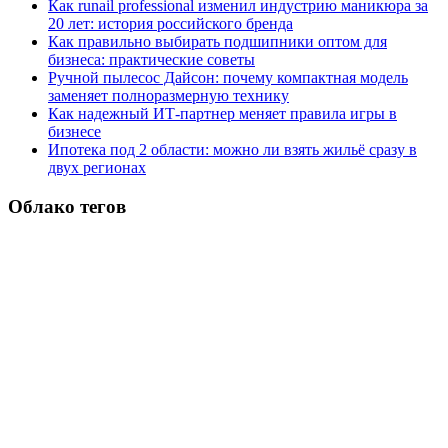
Как runail professional изменил индустрию маникюра за
20 лет: история российского бренда
Как правильно выбирать подшипники оптом для
бизнеса: практические советы
Ручной пылесос Дайсон: почему компактная модель
заменяет полноразмерную технику
Как надежный ИТ-партнер меняет правила игры в
бизнесе
Ипотека под 2 области: можно ли взять жильё сразу в
двух регионах
Облако тегов