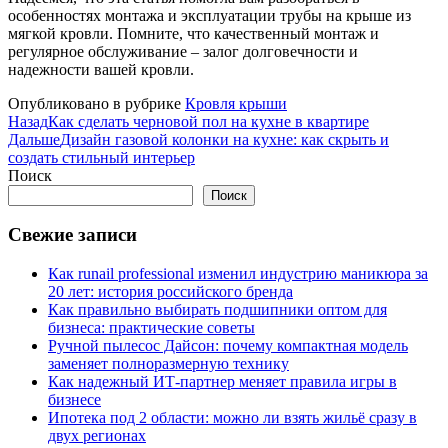
особенностях монтажа и эксплуатации трубы на крыше из
мягкой кровли. Помните, что качественный монтаж и
регулярное обслуживание – залог долговечности и
надежности вашей кровли.
Опубликовано в рубрике
Кровля крыши
Назад
Как сделать черновой пол на кухне в квартире
Дальше
Дизайн газовой колонки на кухне: как скрыть и
создать стильный интерьер
Поиск
Поиск
Свежие записи
Как runail professional изменил индустрию маникюра за
20 лет: история российского бренда
Как правильно выбирать подшипники оптом для
бизнеса: практические советы
Ручной пылесос Дайсон: почему компактная модель
заменяет полноразмерную технику
Как надежный ИТ-партнер меняет правила игры в
бизнесе
Ипотека под 2 области: можно ли взять жильё сразу в
двух регионах