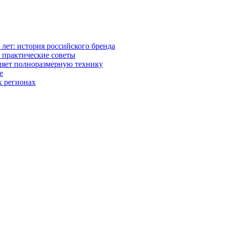
0 лет: история российского бренда
 практические советы
няет полноразмерную технику
е
х регионах