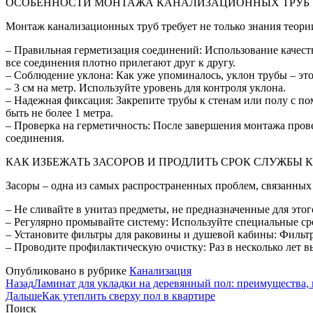
ОСОБЕННОСТИ МОНТАЖА КАНАЛИЗАЦИОННЫХ ТРУБ
Монтаж канализационных труб требует не только знания теории
– Правильная герметизация соединений: Использование качест
все соединения плотно прилегают друг к другу.
– Соблюдение уклона: Как уже упоминалось, уклон трубы – это
– 3 см на метр. Используйте уровень для контроля уклона.
– Надежная фиксация: Закрепите трубы к стенам или полу с 
быть не более 1 метра.
– Проверка на герметичность: После завершения монтажа прове
соединения.
КАК ИЗБЕЖАТЬ ЗАСОРОВ И ПРОДЛИТЬ СРОК СЛУЖБ
Засоры – одна из самых распространенных проблем, связанных 
– Не сливайте в унитаз предметы, не предназначенные для это
– Регулярно промывайте систему: Используйте специальные сре
– Установите фильтры для раковины и душевой кабины: Фильтр
– Проводите профилактическую очистку: Раз в несколько лет 
Опубликовано в рубрике
Канализация
Назад
Ламинат для укладки на деревянный пол: преимущества, 
Дальше
Как утеплить сверху пол в квартире
Поиск