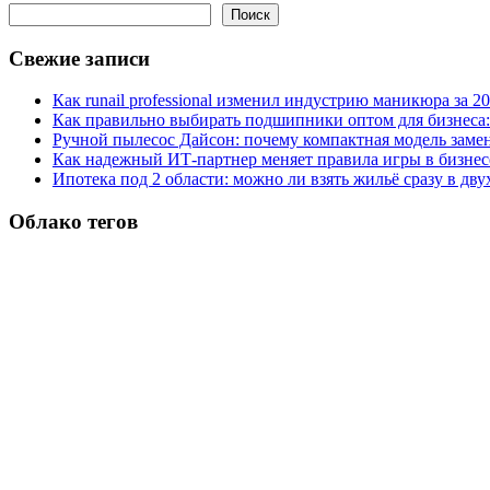
Поиск
Свежие записи
Как runail professional изменил индустрию маникюра за 2
Как правильно выбирать подшипники оптом для бизнеса:
Ручной пылесос Дайсон: почему компактная модель заме
Как надежный ИТ-партнер меняет правила игры в бизнес
Ипотека под 2 области: можно ли взять жильё сразу в дву
Облако тегов