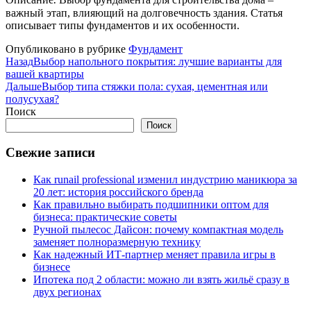
важный этап, влияющий на долговечность здания. Статья
описывает типы фундаментов и их особенности.
Опубликовано в рубрике
Фундамент
Назад
Выбор напольного покрытия: лучшие варианты для
вашей квартиры
Дальше
Выбор типа стяжки пола: сухая, цементная или
полусухая?
Поиск
Поиск
Свежие записи
Как runail professional изменил индустрию маникюра за
20 лет: история российского бренда
Как правильно выбирать подшипники оптом для
бизнеса: практические советы
Ручной пылесос Дайсон: почему компактная модель
заменяет полноразмерную технику
Как надежный ИТ-партнер меняет правила игры в
бизнесе
Ипотека под 2 области: можно ли взять жильё сразу в
двух регионах