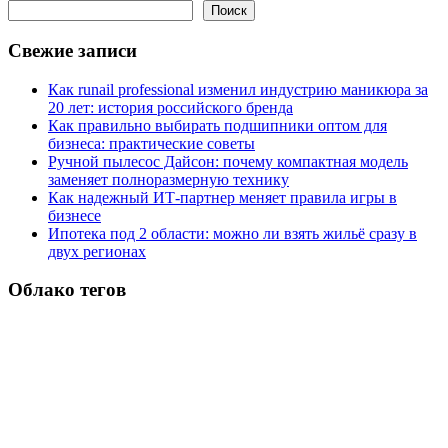
Поиск
Свежие записи
Как runail professional изменил индустрию маникюра за
20 лет: история российского бренда
Как правильно выбирать подшипники оптом для
бизнеса: практические советы
Ручной пылесос Дайсон: почему компактная модель
заменяет полноразмерную технику
Как надежный ИТ-партнер меняет правила игры в
бизнесе
Ипотека под 2 области: можно ли взять жильё сразу в
двух регионах
Облако тегов