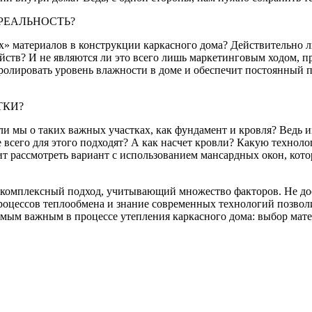
РЕАЛЬНОСТЬ?
» материалов в конструкции каркасного дома? Действительно л
йств? И не являются ли это всего лишь маркетинговым ходом, 
олировать уровень влажности в доме и обеспечит постоянный пр
ТКИ?
ли мы о таких важных участках, как фундамент и кровля? Ведь и
 всего для этого подходят? А как насчет кровли? Какую технол
ит рассмотреть вариант с использованием мансардных окон, кото
то комплексный подход, учитывающий множество факторов. Не до
процессов теплообмена и знание современных технологий позво
самым важным в процессе утепления каркасного дома: выбор мат