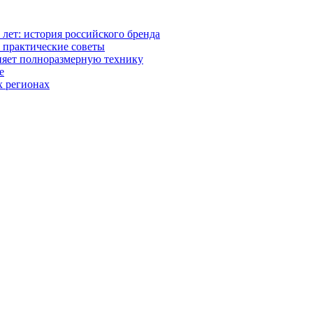
0 лет: история российского бренда
 практические советы
няет полноразмерную технику
е
х регионах