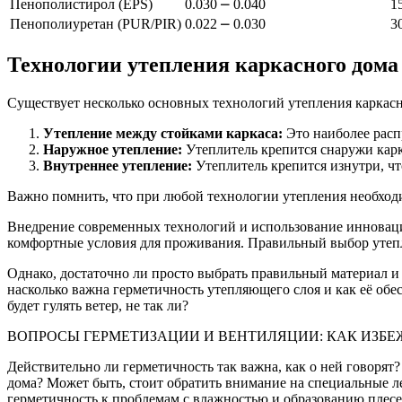
Пенополистирол (EPS)
0.030 ⎼ 0.040
1
Пенополиуретан (PUR/PIR)
0.022 ⎼ 0.030
3
Технологии утепления каркасного дома
Существует несколько основных технологий утепления каркасн
Утепление между стойками каркаса:
Это наиболее расп
Наружное утепление:
Утеплитель крепится снаружи карка
Внутреннее утепление:
Утеплитель крепится изнутри, чт
Важно помнить, что при любой технологии утепления необхо
Внедрение современных технологий и использование инновацио
комфортные условия для проживания. Правильный выбор утепл
Однако, достаточно ли просто выбрать правильный материал и
насколько важна герметичность утепляющего слоя и как её обес
будет гулять ветер, не так ли?
ВОПРОСЫ ГЕРМЕТИЗАЦИИ И ВЕНТИЛЯЦИИ: КАК ИЗБЕ
Действительно ли герметичность так важна, как о ней говорят
дома? Может быть, стоит обратить внимание на специальные ле
герметичность к проблемам с влажностью и образованию плесен