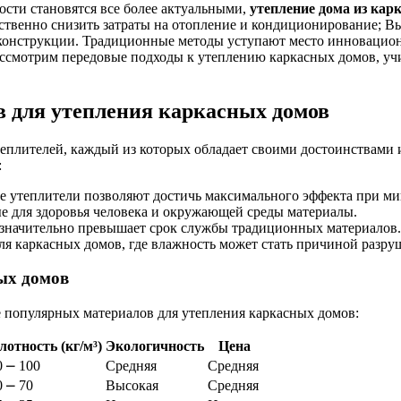
ости становятся все более актуальными,
утепление дома из кар
ственно снизить затраты на отопление и кондиционирование; В
 конструкции. Традиционные методы уступают место инноваци
рассмотрим передовые подходы к утеплению каркасных домов, у
 для утепления каркасных домов
еплителей, каждый из которых обладает своими достоинствами 
:
 утеплители позволяют достичь максимального эффекта при ми
е для здоровья человека и окружающей среды материалы.
значительно превышает срок службы традиционных материалов.
я каркасных домов, где влажность может стать причиной разру
ых домов
 популярных материалов для утепления каркасных домов:
лотность (кг/м³)
Экологичность
Цена
0 ⎼ 100
Средняя
Средняя
0 ⎼ 70
Высокая
Средняя