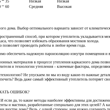
5 ⎻ 35
Низкая
Низкая
0 ⎻ 60
Средняя
Высокая
ого дома. Выбор оптимального варианта зависит от климатичес
ространенный способ, при котором утеплитель укладывается ме
са, что позволяет избежать образования мостиков холода.
о позволяет проводить работы в любое время года.
димо обеспечить надежную пароизоляцию изнутри помещения и 
нных материалов в процессе утепления каркасного дома позвол
ителя и технологии утепления – ключевые факторы, определяю
 технологию? Не упускаем ли мы из виду какие-то важные детал
печить? Ведь даже самый эффективный утеплитель потеряет свои 
ЖАТЬ ОШИБОК?
? И если да, то какие методы наиболее эффективны для достиже
нты и мастики, разработанные специально для этих целей? А ка
и внутри дома? Ведь, с одной стороны, нам нужно сохранить те