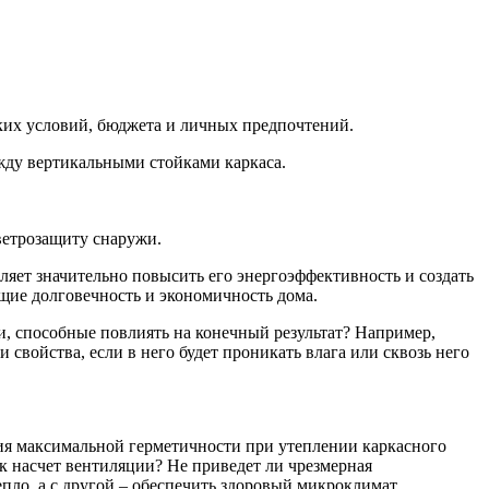
ких условий, бюджета и личных предпочтений.
жду вертикальными стойками каркаса.
ветрозащиту снаружи.
яет значительно повысить его энергоэффективность и создать
щие долговечность и экономичность дома.
и, способные повлиять на конечный результат? Например,
свойства, если в него будет проникать влага или сквозь него
ния максимальной герметичности при утеплении каркасного
к насчет вентиляции? Не приведет ли чрезмерная
пло, а с другой – обеспечить здоровый микроклимат.