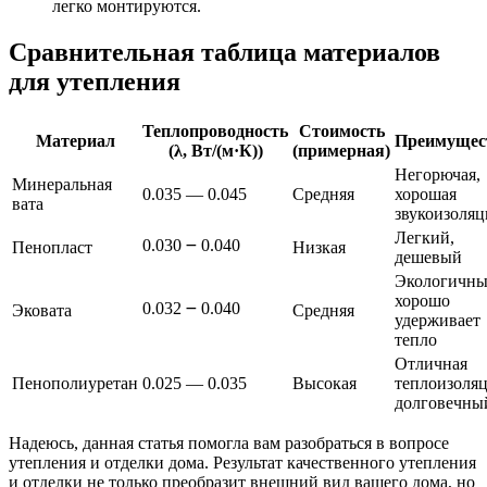
легко монтируются.
Сравнительная таблица материалов
для утепления
Теплопроводность
Стоимость
Материал
Преимущес
(λ, Вт/(м·К))
(примерная)
Негорючая,
Минеральная
0.035 ― 0.045
Средняя
хорошая
вата
звукоизоляц
Легкий,
0.030 ౼ 0.040
Пенопласт
Низкая
дешевый
Экологичны
хорошо
0.032 ౼ 0.040
Эковата
Средняя
удерживает
тепло
Отличная
Пенополиуретан
0.025 ― 0.035
Высокая
теплоизоляц
долговечны
Надеюсь, данная статья помогла вам разобраться в вопросе
утепления и отделки дома. Результат качественного утепления
и отделки не только преобразит внешний вид вашего дома, но