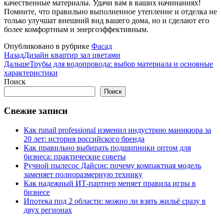
качественные материалы. Удачи вам в ваших начинаниях!
Помните, что правильно выполненное утепление и отделка не
только улучшат внешний вид вашего дома, но и сделают его
более комфортным и энергоэффективным.
Опубликовано в рубрике
Фасад
Назад
Дизайн квартир зал цветами
Дальше
Трубы для водопровода: выбор материала и основные
характеристики
Поиск
Поиск
Свежие записи
Как runail professional изменил индустрию маникюра за
20 лет: история российского бренда
Как правильно выбирать подшипники оптом для
бизнеса: практические советы
Ручной пылесос Дайсон: почему компактная модель
заменяет полноразмерную технику
Как надежный ИТ-партнер меняет правила игры в
бизнесе
Ипотека под 2 области: можно ли взять жильё сразу в
двух регионах