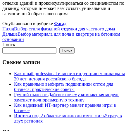
отделки зданий и проконсультироваться со специалистом по
дизайну, который поможет вам создать уникальный и
гармоничный образ вашего дома.
Опубликовано в рубрике
Фасад
Назад
Выбор стиля фасадной отделки для частного дома
Дальше
Выбор материала для пола в квартире на бетонном
основании
Поиск
Поиск
Свежие записи
Как runail professional изменил индустрию маникюра за
20 лет: история российского бренда
Как правильно выбирать подшипники оптом для
бизнеса: практические советы
Ручной пылесос Дайсон: почему компактная модель
заменяет полноразмерную технику
Как надежный ИТ-партнер меняет правила игры в
бизнесе
Ипотека под 2 области: можно ли взять жильё сразу в
двух регионах