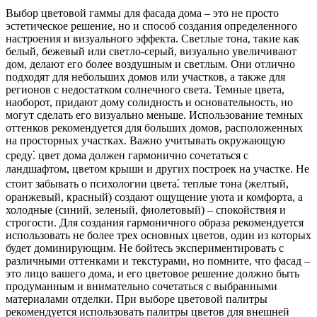
Выбор цветовой гаммы для фасада дома – это не просто
эстетическое решение, но и способ создания определенного
настроения и визуального эффекта. Светлые тона, такие как
белый, бежевый или светло-серый, визуально увеличивают
дом, делают его более воздушным и светлым. Они отлично
подходят для небольших домов или участков, а также для
регионов с недостатком солнечного света. Темные цвета,
наоборот, придают дому солидность и основательность, но
могут сделать его визуально меньше. Использование темных
оттенков рекомендуется для больших домов, расположенных
на просторных участках. Важно учитывать окружающую
среду⁚ цвет дома должен гармонично сочетаться с
ландшафтом, цветом крыши и других построек на участке. Не
стоит забывать о психологии цвета⁚ теплые тона (желтый,
оранжевый, красный) создают ощущение уюта и комфорта, а
холодные (синий, зеленый, фиолетовый) – спокойствия и
строгости. Для создания гармоничного образа рекомендуется
использовать не более трех основных цветов, один из которых
будет доминирующим. Не бойтесь экспериментировать с
различными оттенками и текстурами, но помните, что фасад –
это лицо вашего дома, и его цветовое решение должно быть
продуманным и внимательно сочетаться с выбранными
материалами отделки. При выборе цветовой палитры
рекомендуется использовать палитры цветов для внешней