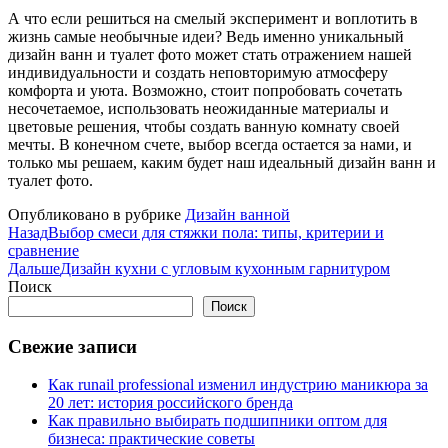
А что если решиться на смелый эксперимент и воплотить в
жизнь самые необычные идеи? Ведь именно уникальный
дизайн ванн и туалет фото может стать отражением нашей
индивидуальности и создать неповторимую атмосферу
комфорта и уюта. Возможно, стоит попробовать сочетать
несочетаемое, использовать неожиданные материалы и
цветовые решения, чтобы создать ванную комнату своей
мечты. В конечном счете, выбор всегда остается за нами, и
только мы решаем, каким будет наш идеальный дизайн ванн и
туалет фото.
Опубликовано в рубрике
Дизайн ванной
Назад
Выбор смеси для стяжки пола: типы, критерии и
сравнение
Дальше
Дизайн кухни с угловым кухонным гарнитуром
Поиск
Поиск
Свежие записи
Как runail professional изменил индустрию маникюра за
20 лет: история российского бренда
Как правильно выбирать подшипники оптом для
бизнеса: практические советы