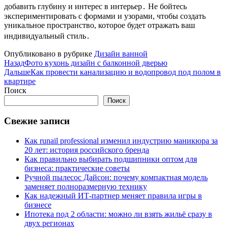
добавить глубину и интерес в интерьер․ Не бойтесь
экспериментировать с формами и узорами, чтобы создать
уникальное пространство, которое будет отражать ваш
индивидуальный стиль․
Опубликовано в рубрике
Дизайн ванной
Назад
Фото кухонь дизайн с балконной дверью
Дальше
Как провести канализацию и водопровод под полом в
квартире
Поиск
Поиск
Свежие записи
Как runail professional изменил индустрию маникюра за
20 лет: история российского бренда
Как правильно выбирать подшипники оптом для
бизнеса: практические советы
Ручной пылесос Дайсон: почему компактная модель
заменяет полноразмерную технику
Как надежный ИТ-партнер меняет правила игры в
бизнесе
Ипотека под 2 области: можно ли взять жильё сразу в
двух регионах