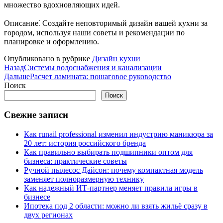
множество вдохновляющих идей.
Описание⁚ Создайте неповторимый дизайн вашей кухни за
городом, используя наши советы и рекомендации по
планировке и оформлению.
Опубликовано в рубрике
Дизайн кухни
Назад
Системы водоснабжения и канализации
Дальше
Расчет ламината: пошаговое руководство
Поиск
Поиск
Свежие записи
Как runail professional изменил индустрию маникюра за
20 лет: история российского бренда
Как правильно выбирать подшипники оптом для
бизнеса: практические советы
Ручной пылесос Дайсон: почему компактная модель
заменяет полноразмерную технику
Как надежный ИТ-партнер меняет правила игры в
бизнесе
Ипотека под 2 области: можно ли взять жильё сразу в
двух регионах