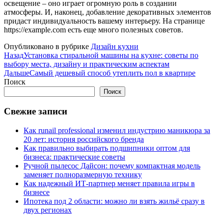
освещение – оно играет огромную роль в создании
атмосферы. И, наконец, добавление декоративных элементов
придаст индивидуальность вашему интерьеру. На странице
https://example.com есть еще много полезных советов.
Опубликовано в рубрике
Дизайн кухни
Назад
Установка стиральной машины на кухне: советы по
выбору места, дизайну и практическим аспектам
Дальше
Самый дешевый способ утеплить пол в квартире
Поиск
Поиск
Свежие записи
Как runail professional изменил индустрию маникюра за
20 лет: история российского бренда
Как правильно выбирать подшипники оптом для
бизнеса: практические советы
Ручной пылесос Дайсон: почему компактная модель
заменяет полноразмерную технику
Как надежный ИТ-партнер меняет правила игры в
бизнесе
Ипотека под 2 области: можно ли взять жильё сразу в
двух регионах