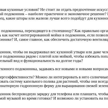
вая кухонные условия? Не стоит ли отдать предпочтение искусст
вый подоконник – наиболее практичное и экономичное решение?
нец, какие шторы или жалюзи лучше всего подойдут для кухонно
 подоконника, переходящего в столешницу? Как правильно орга
 А как насчет интегрированной мойки в подоконник, если позво
коннике? И, самое главное, как обеспечить достаточную вентил
конник, чтобы он выдерживал вес кухонной утвари или даже чело
е подоконника рядом с плитой или мойкой, чтобы избежать попа
тельный вид и функциональность на долгие годы?
хонного подоконника, задаваясь все новыми и новыми вопроса
энергоэффективности? Можно ли интегрировать в него солнечные
вать систему капельного полива для растений, чтобы они всегда
иниатюрную гидропонную ферму для выращивания свежей зелени
конник беспроводную зарядку для телефона или планшета, чтобы 
мой музыкой во время готовки? И возможно ли установить на п