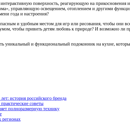
в интерактивную поверхность, реагирующую на прикосновения 
дома», управляющую освещением, отоплением и другими функци
мени года и настроения?
пасным и удобным местом для игр или рисования, чтобы они все
мом, чтобы привить детям любовь к природе? И возможно ли пр
ать уникальный и функциональный подоконник на кухне, который
0 лет: история российского бренда
 практические советы
няет полноразмерную технику
е
х регионах