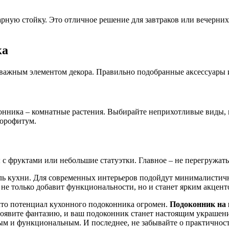
арную стойку. Это отличное решение для завтраков или вечерних
ка
важным элементом декора. Правильно подобранные аксессуары и
онника – комнатные растения. Выбирайте неприхотливые виды, 
лорофитум.
 с фруктами или небольшие статуэтки. Главное – не перегружат
ь кухни. Для современных интерьеров подойдут минималистичны
 только добавит функциональности, но и станет ярким акценто
что потенциал кухонного подоконника огромен.
Подоконник на 
роявите фантазию, и ваш подоконник станет настоящим украшени
ным и функциональным. И последнее, не забывайте о практично