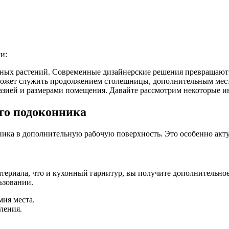
и:
тных растений. Современные дизайнерские решения превращают 
ожет служить продолжением столешницы, дополнительным место
зией и размерами помещения. Давайте рассмотрим некоторые и
го подоконника
ка в дополнительную рабочую поверхность. Это особенно актуа
териала, что и кухонный гарнитур, вы получите дополнительно
ьзовании.
мия места.
ления.