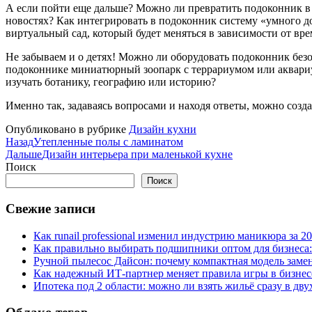
А если пойти еще дальше? Можно ли превратить подоконник 
новостях? Как интегрировать в подоконник систему «умного 
виртуальный сад, который будет меняться в зависимости от вре
Не забываем и о детях! Можно ли оборудовать подоконник безо
подоконнике миниатюрный зоопарк с террариумом или аквариу
изучать ботанику, географию или историю?
Именно так, задаваясь вопросами и находя ответы, можно созд
Опубликовано в рубрике
Дизайн кухни
Назад
Утепленные полы с ламинатом
Дальше
Дизайн интерьера при маленькой кухне
Поиск
Поиск
Свежие записи
Как runail professional изменил индустрию маникюра за 2
Как правильно выбирать подшипники оптом для бизнеса:
Ручной пылесос Дайсон: почему компактная модель заме
Как надежный ИТ-партнер меняет правила игры в бизнес
Ипотека под 2 области: можно ли взять жильё сразу в дву