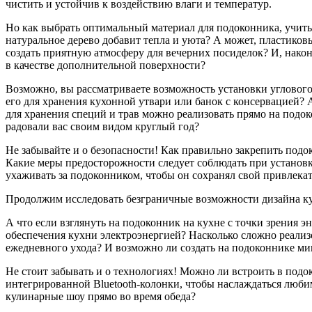
чистить и устойчив к воздействию влаги и температур.
Но как выбрать оптимальный материал для подоконника, учиты
натуральное дерево добавит тепла и уюта? А может, пластико
создать приятную атмосферу для вечерних посиделок? И, нако
в качестве дополнительной поверхности?
Возможно, вы рассматриваете возможность установки углового
его для хранения кухонной утвари или банок с консервацией?
для хранения специй и трав можно реализовать прямо на подо
радовали вас своим видом круглый год?
Не забывайте и о безопасности! Как правильно закрепить подо
Какие меры предосторожности следует соблюдать при установк
ухаживать за подоконником, чтобы он сохранял свой привлека
Продолжим исследовать безграничные возможности дизайна ку
А что если взглянуть на подоконник на кухне с точки зрения 
обеспечения кухни электроэнергией? Насколько сложно реализо
ежедневного ухода? И возможно ли создать на подоконнике м
Не стоит забывать и о технологиях! Можно ли встроить в подо
интегрированной Bluetooth-колонки, чтобы наслаждаться люби
кулинарные шоу прямо во время обеда?