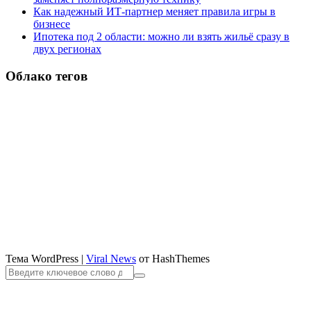
Как надежный ИТ-партнер меняет правила игры в
бизнесе
Ипотека под 2 области: можно ли взять жильё сразу в
двух регионах
Облако тегов
Тема WordPress
|
Viral News
от HashThemes