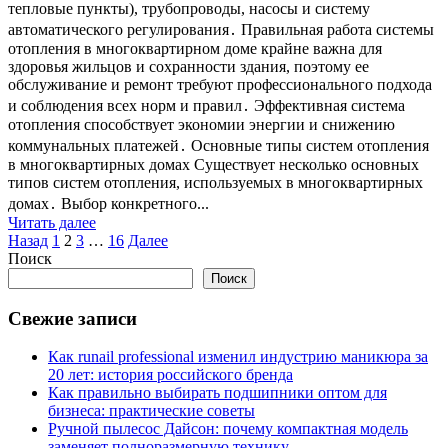
тепловые пункты), трубопроводы, насосы и систему
автоматического регулирования․ Правильная работа системы
отопления в многоквартирном доме крайне важна для
здоровья жильцов и сохранности здания, поэтому ее
обслуживание и ремонт требуют профессионального подхода
и соблюдения всех норм и правил․ Эффективная система
отопления способствует экономии энергии и снижению
коммунальных платежей․ Основные типы систем отопления
в многоквартирных домах Существует несколько основных
типов систем отопления, используемых в многоквартирных
домах․ Выбор конкретного...
Читать далее
Пагинация
Назад
1
2
3
…
16
Далее
Поиск
записей
Поиск
Свежие записи
Как runail professional изменил индустрию маникюра за
20 лет: история российского бренда
Как правильно выбирать подшипники оптом для
бизнеса: практические советы
Ручной пылесос Дайсон: почему компактная модель
заменяет полноразмерную технику